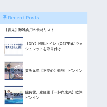
Recent Posts
【育児】離乳食用の食材リスト
【DIY】団地トイレ（C417R)にウォ
シュレットを取り付け
黄氏兄弟【不专心】歌詞 ピンイン
陈伟霆、袁娅维【一起向未来】歌詞
ピンイン