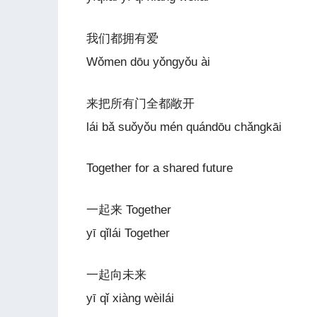
我们都拥有爱
Wǒmen dōu yǒngyǒu ài
来把所有门全都敞开
lái bǎ suǒyǒu mén quándōu chǎngkāi
Together for a shared future
一起来 Together
yī qǐlái Together
一起向未来
yī qǐ xiàng wèilái