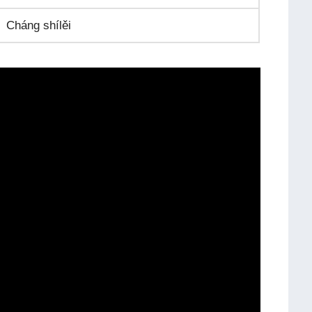
Cháng shílěi