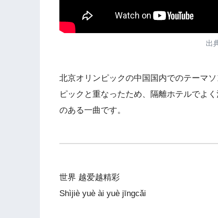
出典
北京オリンピックの中国国内でのテーマソ
ピックと重なったため、隔離ホテルでよく
のある一曲です。
世界 越爱越精彩
Shìjiè yuè ài yuè jīngcǎi