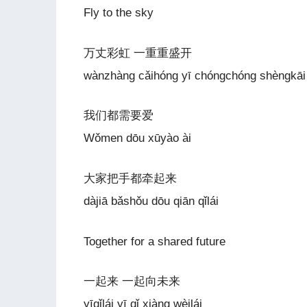
Fly to the sky
万丈彩虹 一重重盛开
wànzhàng cǎihóng yī chóngchóng shèngkāi
我们都需要爱
Wǒmen dōu xūyào ài
大家把手都牵起来
dàjiā bǎshǒu dōu qiān qǐlái
Together for a shared future
一起来 一起向未来
yīqǐlái yī qǐ xiàng wèilái