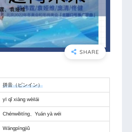
拼音（ピンイン）
yī qǐ xiàng wèilái
Chénwěitíng、Yuán yà wéi
Wángpíngjiǔ