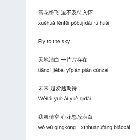
雪花纷飞 迫不及待入怀
xuěhuā fēnfēi pòbùjídài rù huái
Fly to the sky
天地洁白 一片片存在
tiāndì jiébái yīpiàn piàn cúnzài
未来 越爱越期待
Wèilái yuè ài yuè qīdài
我舞晴空 心花怒放表白
wǒ wǔ qíngkōng xīnhuānùfàng biǎobái