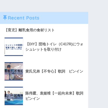
Recent Posts
【育児】離乳食用の食材リスト
【DIY】団地トイレ（C417R)にウォ
シュレットを取り付け
黄氏兄弟【不专心】歌詞 ピンイン
陈伟霆、袁娅维【一起向未来】歌詞
ピンイン