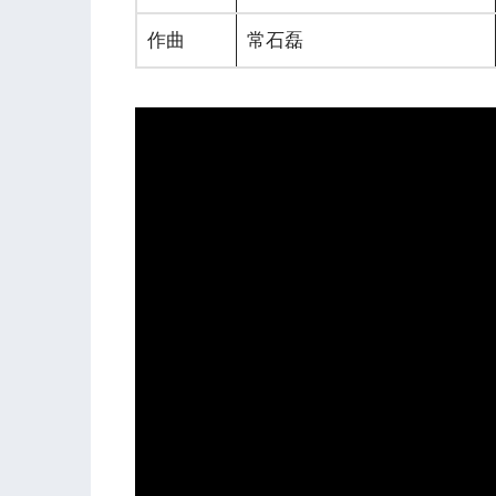
作曲
常石磊