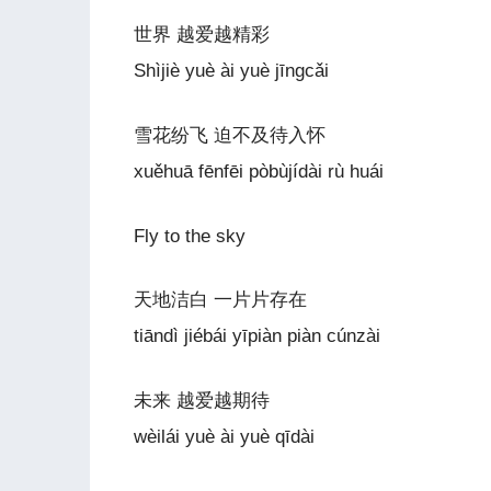
世界 越爱越精彩
Shìjiè yuè ài yuè jīngcǎi
雪花纷飞 迫不及待入怀
xuěhuā fēnfēi pòbùjídài rù huái
Fly to the sky
天地洁白 一片片存在
tiāndì jiébái yīpiàn piàn cúnzài
未来 越爱越期待
wèilái yuè ài yuè qīdài