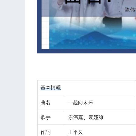
基本情報
曲名
一起向未来
歌手
陈伟霆、袁娅维
作詞
王平久